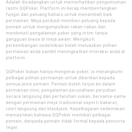
Adalah dicadangkan untuk memerhatikan pengumuman
rasmi QQPoker. Platform ini kerap membentangkan
fungsi dan peluang baharu untuk menambah baik
permainan. Meja peribadi memberi peluang kepada
pemain untuk mengumpulkan rakan-rakan dan
menikmati pengalaman poker yang intim tanpa
gangguan biasa di meja awam. Mengikuti
perkembangan sedemikian boleh meluaskan pilihan
permainan anda sambil meningkatkan interaksi anda di
platform.
QQPoker bukan hanya mengenai poker; ia merangkumi
pelbagai pilihan permainan untuk diberikan kepada
semua jenis pemain. Pemain boleh terjun ke dalam
permainan mini, pengalaman perusahaan perjudian
secara langsung dan pertaruhan sukan, bersama-sama
dengan permainan meja tradisional seperti bakarat,
rolet langsung dan blackjack. Kepelbagaian sedemikian
memastikan bahawa QQPoker memikat pelbagai
pemain, daripada pemain tidak formal kepada pencinta
tegar.