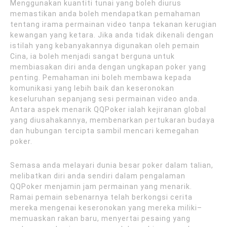
Menggunakan kuantiti tunai yang boleh diurus
memastikan anda boleh mendapatkan pemahaman
tentang irama permainan video tanpa tekanan kerugian
kewangan yang ketara. Jika anda tidak dikenali dengan
istilah yang kebanyakannya digunakan oleh pemain
Cina, ia boleh menjadi sangat berguna untuk
membiasakan diri anda dengan ungkapan poker yang
penting. Pemahaman ini boleh membawa kepada
komunikasi yang lebih baik dan keseronokan
keseluruhan sepanjang sesi permainan video anda.
Antara aspek menarik QQPoker ialah kejiranan global
yang diusahakannya, membenarkan pertukaran budaya
dan hubungan tercipta sambil mencari kemegahan
poker.
Semasa anda melayari dunia besar poker dalam talian,
melibatkan diri anda sendiri dalam pengalaman
QQPoker menjamin jam permainan yang menarik.
Ramai pemain sebenarnya telah berkongsi cerita
mereka mengenai keseronokan yang mereka miliki–
memuaskan rakan baru, menyertai pesaing yang