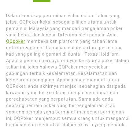
Dalam landskap permainan video dalam talian yang
jelas, QQPoker kekal sebagai pilihan utama untuk
pemain di Malaysia yang mencari pengalaman poker
yang hebat dan lancar. Diterima oleh pemain Asia,
QQpoker
membekalkan platform yang tahan lama
untuk mengambil bahagian dalam antara permainan
kad yang paling digemari di dunia– Texas Hold 'em.
Apabila pemain berduyun-duyun ke syurga poker dalam
talian ini, jelas bahawa QQPoker menyediakan
gabungan terbaik keselamatan, keselamatan dan
kemesraan pengguna. Apabila anda memuat turun
QQPoker, anda akhirnya menjadi sebahagian daripada
kawasan yang berkembang dengan semangat dan
persahabatan yang berpatutan. Sama ada anda
seorang pemain poker yang berpengalaman atau
seorang pemula yang berminat mengenai permainan
ini, QQPoker menjemput semua orang untuk mengambil
bahagian dan mendaftar dalam aktiviti yang menarik.