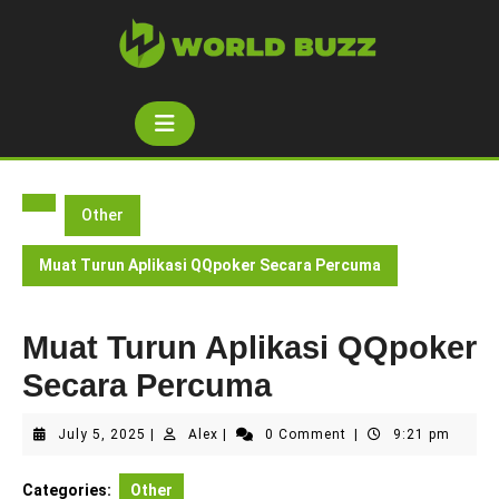
Skip
to
content
Open
Button
Other
Muat Turun Aplikasi QQpoker Secara Percuma
Muat Turun Aplikasi QQpoker
Secara Percuma
July
Alex
July 5, 2025
|
Alex
|
0 Comment
|
9:21 pm
5,
2025
Categories:
Other