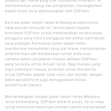
senjata dan teknik yang unik. Komponen interaktif ini
membenarkan sinergi dan penglibatan, meningkatkan
aspek sosial yang diperjuangkan oleh QQPoker.
Bermain poker dalam talian di Malaysia sebenarnya
tidak pernah semudah ini, terima kasih kepada
komitmen QQPoker untuk membekalkan antara muka
pengguna yang mesra pengguna dan pilihan permainan
yang pelbagai. Permainan poker dalam talian
memberikan kemudahan yang luar biasa, membenarkan
anda bermain dari keselesaan rumah anda atau
semasa dalam perjalanan melalui aplikasi QQPoker
yang tersedia untuk dimuat turun. Bagi mereka yang
ingin melompat masuk, prosedur untuk mendaftar
untuk QQPoker adalah tidak rumit dan mudah, dengan
beberapa platform juga menggunakan bonus
pendaftaran baharu.
Memandangkan adegan poker dalam talian Malaysia
terus berkembang, QQPoker kekal di pusat, terus maju
untuk memenuhi keperluan pemain sambil menawarkan