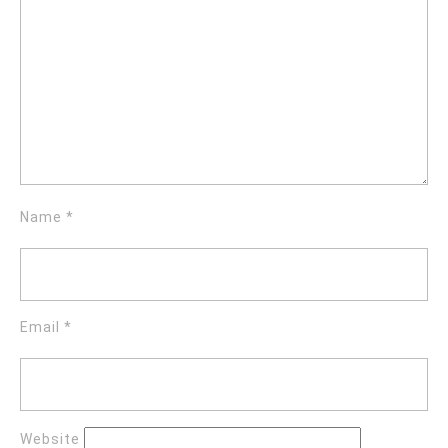
Name
*
Email
*
Website