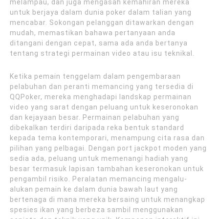
melampau, dan juga mengasah kemahiran mereka
untuk berjaya dalam dunia poker dalam talian yang
mencabar. Sokongan pelanggan ditawarkan dengan
mudah, memastikan bahawa pertanyaan anda
ditangani dengan cepat, sama ada anda bertanya
tentang strategi permainan video atau isu teknikal.
Ketika pemain tenggelam dalam pengembaraan
pelabuhan dan peranti memancing yang tersedia di
QQPoker, mereka menghadapi landskap permainan
video yang sarat dengan peluang untuk keseronokan
dan kejayaan besar. Permainan pelabuhan yang
dibekalkan terdiri daripada reka bentuk standard
kepada tema kontemporari, menampung cita rasa dan
pilihan yang pelbagai. Dengan port jackpot moden yang
sedia ada, peluang untuk memenangi hadiah yang
besar termasuk lapisan tambahan keseronokan untuk
pengambil risiko. Peralatan memancing mengalu-
alukan pemain ke dalam dunia bawah laut yang
bertenaga di mana mereka bersaing untuk menangkap
spesies ikan yang berbeza sambil menggunakan