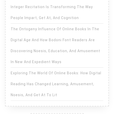
Integer Recitation Is Transforming The Way
People Impart, Get At, And Cognition
The Ontogeny Influence Of Online Books In The
Digital Age And How Bodoni Font Readers Are
Discovering Noesis, Education, And Amusement
In New And Expedient Ways
Exploring The World Of Online Books: How Digital
Reading Has Changed Learning, Amusement,
Noesis, And Get At To Lit