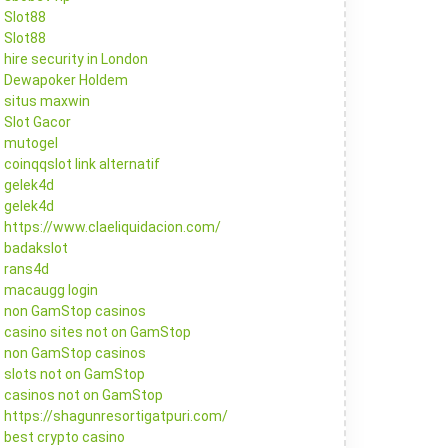
Slot88
Slot88
hire security in London
Dewapoker Holdem
situs maxwin
Slot Gacor
mutogel
coinqqslot link alternatif
gelek4d
gelek4d
https://www.claeliquidacion.com/
badakslot
rans4d
macaugg login
non GamStop casinos
casino sites not on GamStop
non GamStop casinos
slots not on GamStop
casinos not on GamStop
https://shagunresortigatpuri.com/
best crypto casino