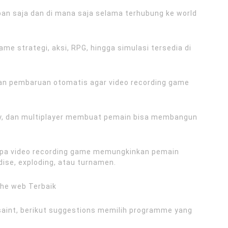
pan saja dan di mana saja selama terhubung ke world
ame strategi, aksi, RPG, hingga simulasi tersedia di
an pembaruan otomatis agar video recording game
mbly, dan multiplayer membuat pemain bisa membangun
pa video recording game memungkinkan pemain
ise, exploding, atau turnamen.
he web Terbaik
int, berikut suggestions memilih programme yang