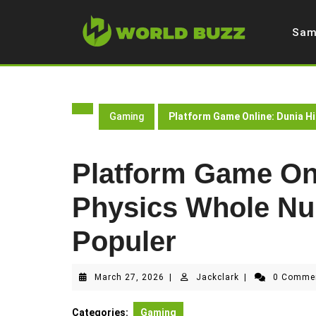
Skip
to
Sam
content
Gaming
Platform Game Online: Dunia H
Platform Game On
Physics Whole N
Populer
March
Jackclark
March 27, 2026
|
Jackclark
|
0 Comme
27,
2026
Categories:
Gaming