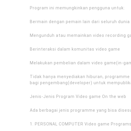
Program ini memungkinkan pengguna untuk:
Bermain dengan pemain lain dari seluruh dunia
Mengunduh atau memainkan video recording ga
Berinteraksi dalam komunitas video game
Melakukan pembelian dalam video game(in-ga
Tidak hanya menyediakan hiburan, programme 
bagi pengembang(developer) untuk mempublika
Jenis-Jenis Program Video game On the web
Ada berbagai jenis programme yang bisa disesu
1. PERSONAL COMPUTER Video game Program