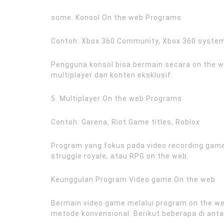
some. Konsol On the web Programs
Contoh: Xbox 360 Community, Xbox 360 syste
Pengguna konsol bisa bermain secara on the w
multiplayer dan konten eksklusif.
5. Multiplayer On the web Programs
Contoh: Garena, Riot Game titles, Roblox
Program yang fokus pada video recording game 
struggle royale, atau RPG on the web.
Keunggulan Program Video game On the web
Bermain video game melalui program on the w
metode konvensional. Berikut beberapa di anta