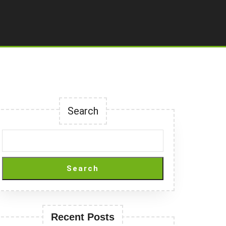
Search
Search
Recent Posts