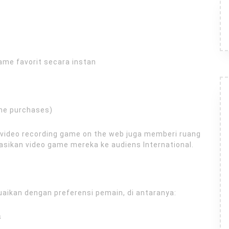
me favorit secara instan
me purchases)
video recording game on the web juga memberi ruang
sikan video game mereka ke audiens International.
aikan dengan preferensi pemain, di antaranya:
s