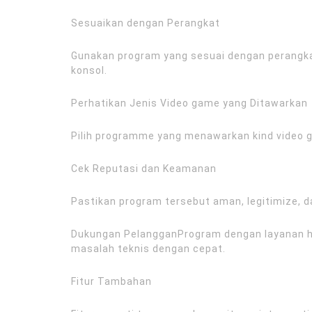
Sesuaikan dengan Perangkat
Gunakan program yang sesuai dengan perangka
konsol.
Perhatikan Jenis Video game yang Ditawarkan
Pilih programme yang menawarkan kind video g
Cek Reputasi dan Keamanan
Pastikan program tersebut aman, legitimize, da
Dukungan PelangganProgram dengan layanan h
masalah teknis dengan cepat.
Fitur Tambahan